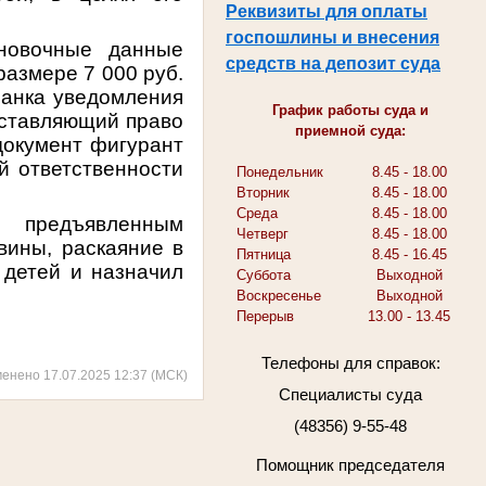
Реквизиты для оплаты
госпошлины и внесения
ановочные данные
средств на депозит суда
размере 7 000 руб.
ланка уведомления
График работы суда и
оставляющий право
приемной суда:
документ фигурант
й ответственности
Понедельник
8.45 - 18.00
Вторник
8.45 - 18.00
Среда
8.45 - 18.00
 предъявленным
Четверг
8.45 - 18.00
вины, раскаяние в
Пятница
8.45 - 16.45
 детей и назначил
Суббота
Выходной
Воскресенье
Выходной
Перерыв
13.00 - 13.45
Телефоны для справок:
менено 17.07.2025 12:37 (МСК)
Специалисты суда
(48356) 9-55-48
Помощник председателя