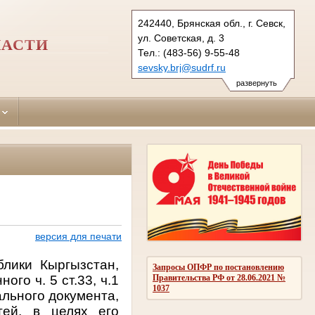
242440, Брянская обл., г. Севск,
ул. Советская, д. 3
ЛАСТИ
Тел.: (483-56) 9-55-48
sevsky.brj@sudrf.ru
развернуть
версия для печати
лики Кыргызстан,
Запросы ОПФР по постановлению
го ч. 5 ст.33, ч.1
Правительства РФ от 28.06.2021 №
1037
ального документа,
тей, в целях его