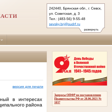
242440, Брянская обл., г. Севск,
ул. Советская, д. 3
ЛАСТИ
Тел.: (483-56) 9-55-48
sevsky.brj@sudrf.ru
развернуть
версия для печати
Запросы ОПФР по постановлению
нный в интересах
Правительства РФ от 28.06.2021 №
1037
ципального района