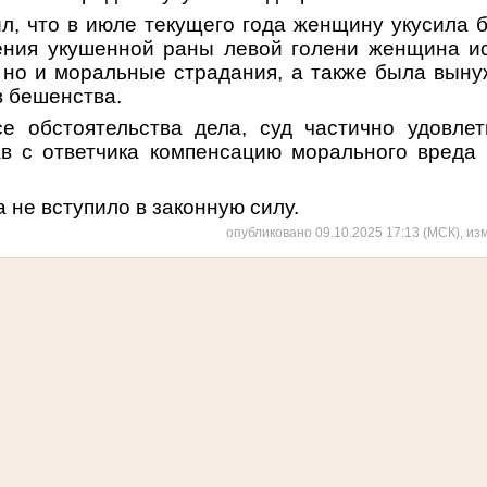
л, что в июле текущего года женщину укусила б
ения укушенной раны левой голени женщина и
 но и моральные страдания, а также была выну
в бешенства.
се обстоятельства дела, суд частично удовле
ав с ответчика компенсацию морального вреда
 не вступило в законную силу.
опубликовано 09.10.2025 17:13 (МСК), из