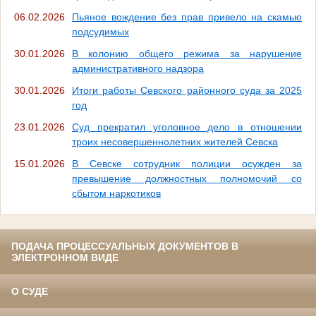
06.02.2026
Пьяное вождение без прав привело на скамью
подсудимых
30.01.2026
В колонию общего режима за нарушение
административного надзора
30.01.2026
Итоги работы Севского районного суда за 2025
год
23.01.2026
Суд прекратил уголовное дело в отношении
троих несовершеннолетних жителей Севска
15.01.2026
В Севске сотрудник полиции осужден за
превышение должностных полномочий со
сбытом наркотиков
ПОДАЧА ПРОЦЕССУАЛЬНЫХ ДОКУМЕНТОВ В
ЭЛЕКТРОННОМ ВИДЕ
О СУДЕ