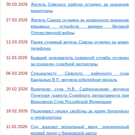
30.03.2026
Житель Севского района осужден за хранение
марихуаны
27.03.2026
Житель Севска осужден за незаконное хранение
взрывных устройств времен Великой
Отечественной войны
12.03.2026
Ранее судимый житель Севска осужден за кражу
телефона
11.03.2026
Бывший дознаватель пожарной службы осужден
за подделку судебной экспертизы
06.03.2026
Специалисту Севского районного суда
Бардадын В.П. вручена юбилейная медаль
20.02.2026
Водителю суда Н.В. Сафроненкову вручена
Почетная грамота Судебного департамента при
Верховном Суде Российской Федерации
18.02.2026
Рецидивист лишен свободы за кражу бензопилы
и перфоратора
11.02.2026
Суд взыскал моральный вред, причиненный
кражей денег с банковской карты