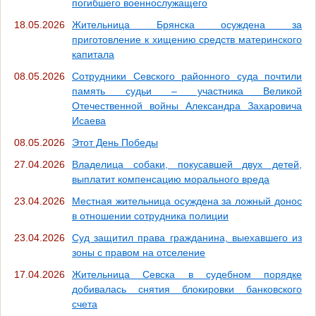
погибшего военнослужащего
18.05.2026
Жительница Брянска осуждена за
приготовление к хищению средств материнского
капитала
08.05.2026
Сотрудники Севского районного суда почтили
память судьи – участника Великой
Отечественной войны Александра Захаровича
Исаева
08.05.2026
Этот День Победы
27.04.2026
Владелица собаки, покусавшей двух детей,
выплатит компенсацию морального вреда
23.04.2026
Местная жительница осуждена за ложный донос
в отношении сотрудника полиции
23.04.2026
Суд защитил права гражданина, выехавшего из
зоны с правом на отселение
17.04.2026
Жительница Севска в судебном порядке
добивалась снятия блокировки банковского
счета